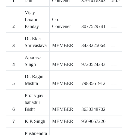
Jain
Convener
8791416343
-/td>
Vijay
Laxmi
Co-
Panday
Convener
8077529741
----
Dr. Ekta
Shrivastava
MEMBER
8433225064
---
Apoorva
Singh
MEMBER
9720524233
----
Dr. Ragini
Mishra
MEMBER
7983561912
----
Prof vijay
bahadur
Bisht
MEMBER
8630348702
----
K.P. Singh
MEMBER
9569667226
----
Pushpendra