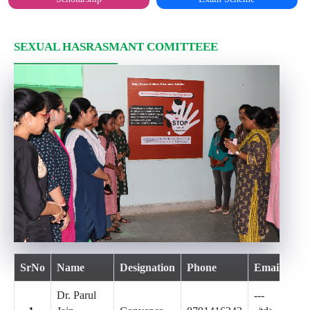
SEXUAL HASRASMANT COMITTEEE
SrNo
Name
Designation
Phone
Email
Dr. Parul
---