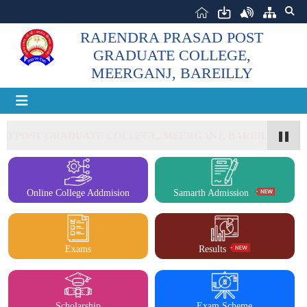
RAJENDRA PRASAD POST
GRADUATE COLLEGE,
MEERGANJ, BAREILLY
D POST GRADUATE COLLEGE, MEERGANJ, BAREILLY
Online College Addmision
Samarth Admission
Exams
Results
Scholarship
Exam Scheme